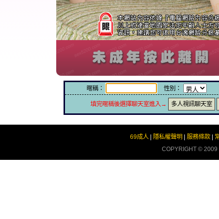
暱稱：
性別：
填完暱稱後選擇聊天室進入→
多人視訊聊天室
69成人
|
隱私權聲明
|
服務條款
|
COPYRIGHT © 2009